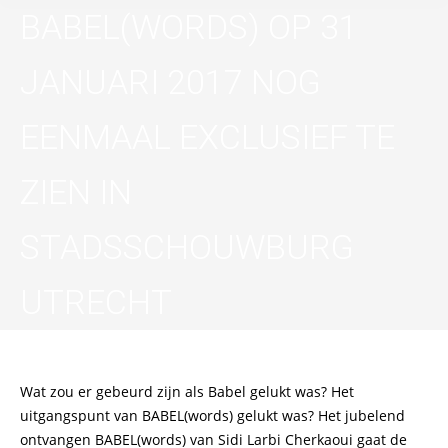
BABEL(WORDS) OP 31
JANUARI 2017 NOG
EENMAAL EXCLUSIEF TE
ZIEN IN
STADSSCHOUWBURG
UTRECHT
Wat zou er gebeurd zijn als Babel gelukt was? Het
uitgangspunt van BABEL(words) gelukt was? Het jubelend
ontvangen BABEL(words) van Sidi Larbi Cherkaoui gaat de