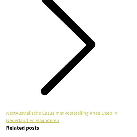
Next
Next
Australische Casus met voorstelling Knee Deep in
post:
Nederland en Vlaanderen
Related posts