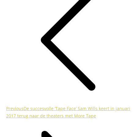
Previous
Previous
De succesvolle ‘Tape Face’ Sam Wills keert in januari
post:
2017 terug naar de theaters met More Tape