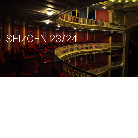
SEIZOEN 23/24
Christian
Boost (NL)–
Guarematchi
Open
(NL) – Funk