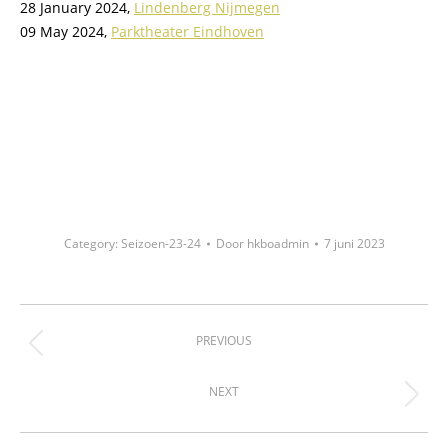
28 January 2024,
Lindenberg Nijmegen
09 May 2024,
Parktheater Eindhoven
Category:
Seizoen-23-24
Door
hkboadmin
7 juni 2023
Project
PREVIOUS
Previous
navigation
project:
NEXT
Next
project: