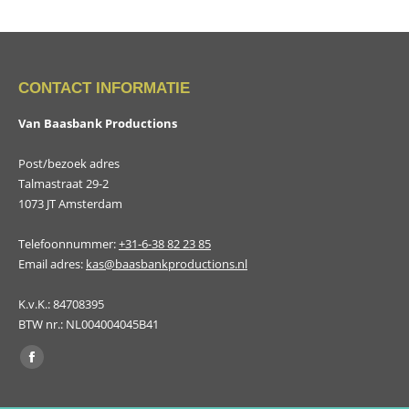
CONTACT INFORMATIE
Van Baasbank Productions
Post/bezoek adres
Talmastraat 29-2
1073 JT Amsterdam
Telefoonnummer:
+31-6-38 82 23 85
Email adres:
kas@baasbankproductions.nl
K.v.K.: 84708395
BTW nr.: NL004004045B41
Vind ons op:
Facebook
page