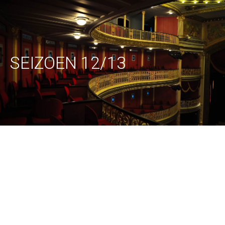
SEIZOEN 12/13
YAMATO, THE
SABURO
DRUMMERS
TESHIGAWARA
OF JAPAN –
– OBSESSION
YAMATO
ULTIMA VEZ |