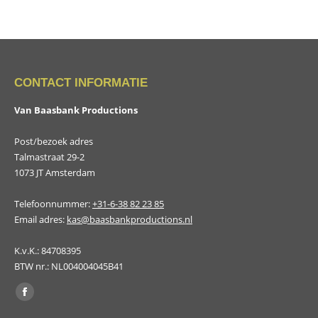
CONTACT INFORMATIE
Van Baasbank Productions
Post/bezoek adres
Talmastraat 29-2
1073 JT Amsterdam
Telefoonnummer:
+31-6-38 82 23 85
Email adres:
kas@baasbankproductions.nl
K.v.K.: 84708395
BTW nr.: NL004004045B41
Vind ons op:
Facebook