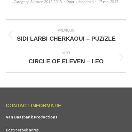
Category:
Seizoen 2012-2013
Door
hkboadmin
17 mei 2017
Project
PREVIOUS
navigation
Previous
SIDI LARBI CHERKAOUI – PUZ/ZLE
project:
NEXT
Next
CIRCLE OF ELEVEN – LEO
project:
CONTACT INFORMATIE
Van Baasbank Productions
Post/bezoek adres