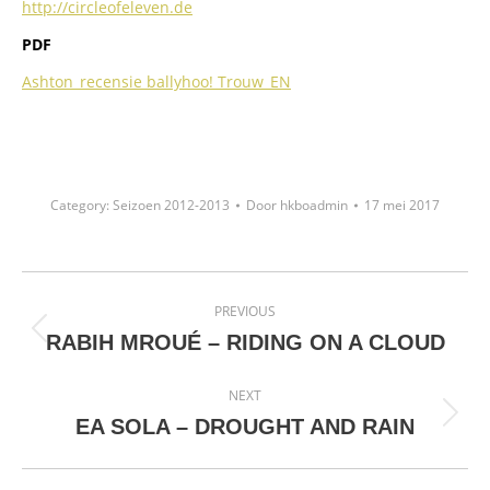
http://circleofeleven.de
PDF
Ashton_recensie ballyhoo! Trouw_EN
Category:
Seizoen 2012-2013
Door
hkboadmin
17 mei 2017
Project
PREVIOUS
navigation
Previous
RABIH MROUÉ – RIDING ON A CLOUD
project:
NEXT
Next
EA SOLA – DROUGHT AND RAIN
project: