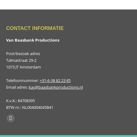
CONTACT INFORMATIE
Van Baasbank Productions
Post/bezoek adres
Talmastraat 29-2
1073 JT Amsterdam
Telefoonnummer:
+31-6-38 82 23 85
Email adres:
kas@baasbankproductions.nl
K.v.K.: 84708395
BTW nr.: NL004004045B41
Vind ons op:
Facebook
page