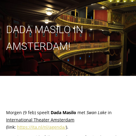
DADA MASILO IN
AMSTERDAM!
Morgen (9 feb) speelt
Dada Masilo
met
Swan Lake
in
International Theater Amsterdam
(link:
https://ita.nl/nl/agenda/
).