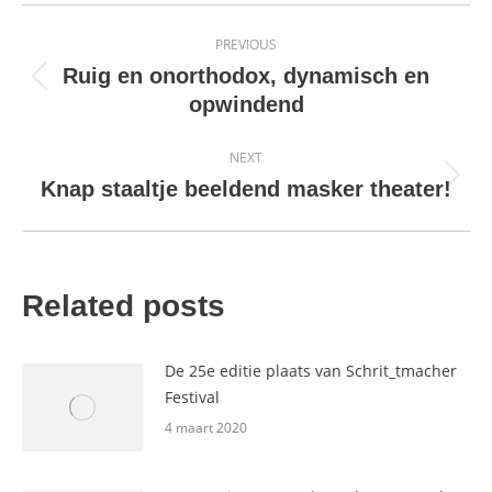
Post
PREVIOUS
navigation
Ruig en onorthodox, dynamisch en
Previous
opwindend
post:
NEXT
Next
Knap staaltje beeldend masker theater!
post:
Related posts
De 25e editie plaats van Schrit_tmacher
Festival
4 maart 2020