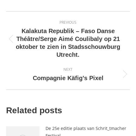
Post
PREVIOUS
navigation
Kalakuta Republik – Faso Danse
Théâtre/Serge Aimé Coulibaly op 21
Previous
oktober te zien in Stadsschouwburg
post:
Utrecht.
NEXT
Next
Compagnie Käfig’s Pixel
post:
Related posts
De 25e editie plaats van Schrit_tmacher
Festival