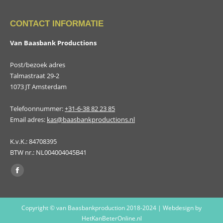
CONTACT INFORMATIE
Van Baasbank Productions
Post/bezoek adres
Talmastraat 29-2
1073 JT Amsterdam
Telefoonnummer:
+31-6-38 82 23 85
Email adres:
kas@baasbankproductions.nl
K.v.K.: 84708395
BTW nr.: NL004004045B41
Vind ons op:
Facebook
page
opens
Copyright © van Baasbankproduction 2018-2024 | Webdesign by
in
HetKanBeterOnline.nl