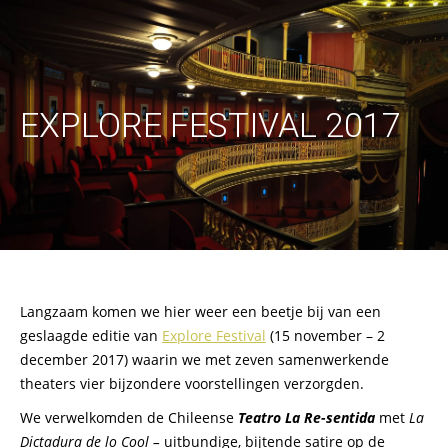
EXPLORE FESTIVAL 2017
Langzaam komen we hier weer een beetje bij van een
geslaagde editie van
Explore Festival
(15 november – 2
december 2017) waarin we met zeven samenwerkende
theaters vier bijzondere voorstellingen verzorgden.
We verwelkomden de Chileense
Teatro La Re-sentida
met
La
Dictadura de lo Cool –
uitbundige, bijtende satire op de