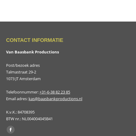
CONTACT INFORMATIE
Van Baasbank Productions
Post/bezoek adres
Talmastraat 29-2
1073 JT Amsterdam
Telefoonnummer:
+31-6-38 82 23 85
Email adres:
kas@baasbankproductions.nl
K.v.K.: 84708395
BTW nr.: NL004004045B41
Vind ons op:
Facebook