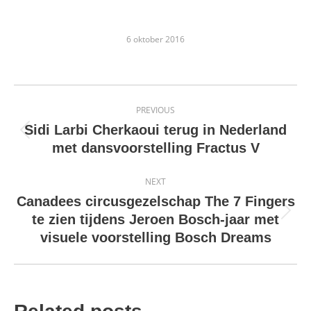
6 oktober 2016
Post
PREVIOUS
navigation
Sidi Larbi Cherkaoui terug in Nederland
Previous
met dansvoorstelling Fractus V
post:
NEXT
Canadees circusgezelschap The 7 Fingers
Next
te zien tijdens Jeroen Bosch-jaar met
post:
visuele voorstelling Bosch Dreams