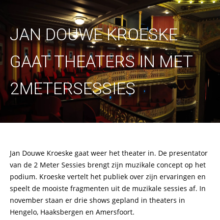
JAN DOUWE KROESKE
GAAT THEATERS IN MET
2METERSESSIES
Jan Douwe Kroeske gaat weer het theater in. De presentator
van de 2 Meter Sessies brengt zijn muzikale concept op het
podium. Kroeske vertelt het publiek over zijn ervaringen en
speelt de mooiste fragmenten uit de muzikale sessies af. In
november staan er drie shows gepland in theaters in
Hengelo, Haaksbergen en Amersfoort.