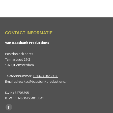
CONTACT INFORMATIE
Van Baasbank Productions
Post/bezoek adres
Talmastraat 29-2
1073 JT Amsterdam
Telefoonnummer:
+31-6-38 82 23 85
Email adres:
kas@baasbankproductions.nl
K.v.K.: 84708395
BTW nr.: NL004004045B41
Vind ons op:
Facebook