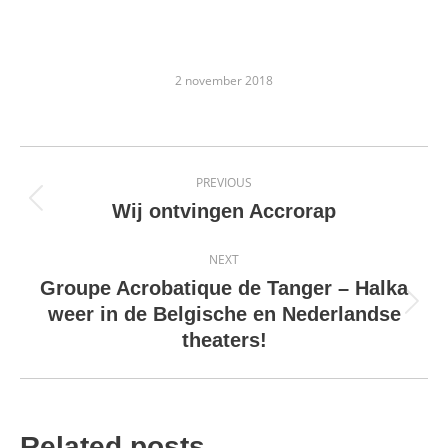
2 november 2018
Post
PREVIOUS
navigation
Previous
Wij ontvingen Accrorap
post:
NEXT
Groupe Acrobatique de Tanger – Halka
Next
weer in de Belgische en Nederlandse
post:
theaters!
Related posts