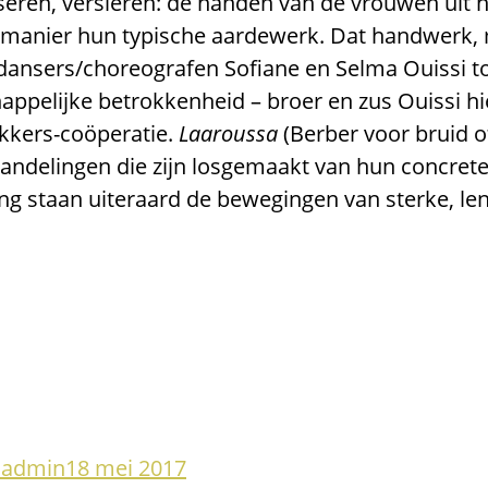
eren, versieren: de handen van de vrouwen uit 
 manier hun typische aardewerk. Dat handwerk,
n dansers/choreografen Sofiane en Selma Ouissi to
appelijke betrokkenheid – broer en zus Ouissi
akkers-coöperatie.
Laaroussa
(Berber voor bruid o
 handelingen die zijn losgemaakt van hun concret
ing staan uiteraard de bewegingen van sterke, le
oadmin
18 mei 2017