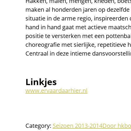
Hakken, malen, mengen, kneden, boets
maken al honderden jaren op dezelfde
situatie in de arme regio, inspireerde
hand in hand gaat met actieve maatsch
positie te versterken met een pottenb
choreografie met sierlijke, repetitieve
Centraal in deze intieme dansvoorstell
Linkjes
www.ervaardaarhier.nl
Category:
Seizoen 2013-2014
Door
hkb