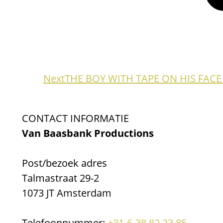
Next
Next
THE BOY WITH TAPE ON HIS FACE
project:
CONTACT INFORMATIE
Van Baasbank Productions
Post/bezoek adres
Talmastraat 29-2
1073 JT Amsterdam
Telefoonnummer:
+31-6-38 82 23 85