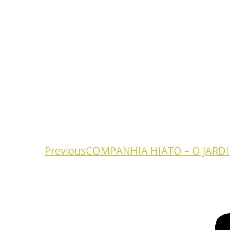
Previous
Previous
COMPANHIA HIATO – O JARDI
project: