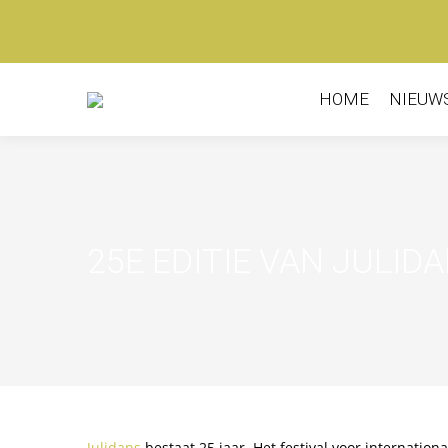
HOME
NIEUW
25E EDITIE VAN JULID
Julidans
bestaat 25 jaar. Het festival voor internation