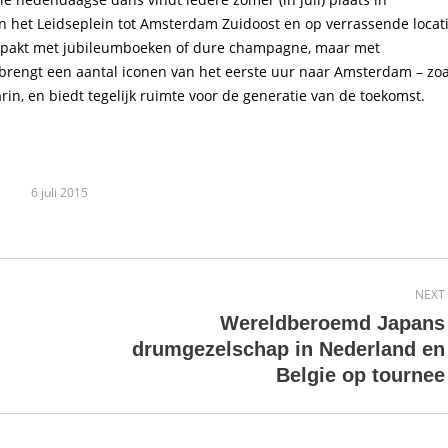
het Leidseplein tot Amsterdam Zuidoost en op verrassende locat
itgepakt met jubileumboeken of dure champagne, maar met
s brengt een aantal iconen van het eerste uur naar Amsterdam – zoa
n, en biedt tegelijk ruimte voor de generatie van de toekomst.
6 juli 2015
NEXT
Wereldberoemd Japans
Next
drumgezelschap in Nederland en
post:
Belgie op tournee