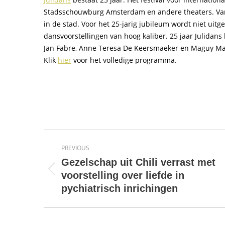
Stadsschouwburg Amsterdam en andere theaters. Van 
in de stad. Voor het 25-jarig jubileum wordt niet u
dansvoorstellingen van hoog kaliber. 25 jaar Julidan
Jan Fabre, Anne Teresa De Keersmaeker en Maguy Mari
Klik
hier
voor het volledige programma.
Post
PREVIOUS
navigation
Gezelschap uit Chili verrast met
Previous
voorstelling over liefde in
post:
pychiatrisch inrichingen