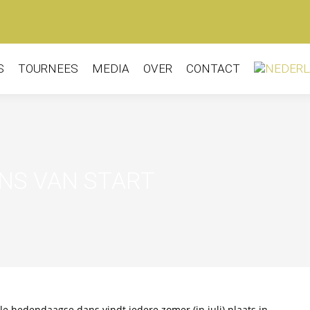
S
TOURNEES
MEDIA
OVER
CONTACT
ANS VAN START
ale hedendaagse dans vindt iedere zomer (in juli) plaats in