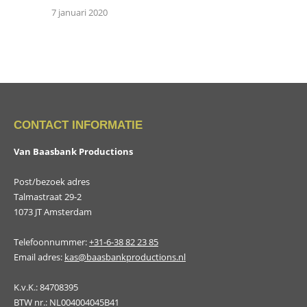
7 januari 2020
CONTACT INFORMATIE
Van Baasbank Productions
Post/bezoek adres
Talmastraat 29-2
1073 JT Amsterdam
Telefoonnummer:
+31-6-38 82 23 85
Email adres:
kas@baasbankproductions.nl
K.v.K.: 84708395
BTW nr.: NL004004045B41