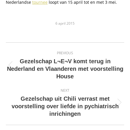
Nederlandse
tournee
loopt van 15 april tot en met 3 mei.
6 april 2015
Post
PREVIOUS
navigation
Gezelschap L¬E¬V komt terug in
Previous
Nederland en Vlaanderen met voorstelling
post:
House
NEXT
Gezelschap uit Chili verrast met
Next
voorstelling over liefde in pychiatrisch
post:
inrichingen