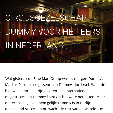
CIRCUSGEZELSCHAP
DUMMY VOOR HET EERST
IN NEDERLAND
‘Wat gisteren de Blue Man Group was, is morgen Dummy’.
Markus Pabst, co-regisseur van Dummy, dúrft wel. Want de
blauwe mannetjes zijn al jaren een internationaal
megasucces, en Dummy komt als het ware net kijken. Maar
de recensies geven hem gelijk: Dummy is in Berlijn een
doorslaand succes en nu wacht de rest van de wereld. De