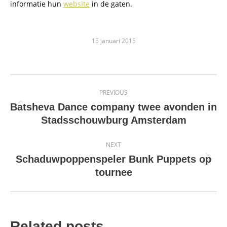
informatie hun
website
in de gaten.
15 januari 2015
Post
PREVIOUS
navigation
Batsheva Dance company twee avonden in
Previous
Stadsschouwburg Amsterdam
post:
NEXT
Schaduwpoppenspeler Bunk Puppets op
Next
tournee
post:
Related posts