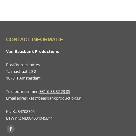
CONTACT INFORMATIE
Van Baasbank Productions
Post/bezoek adres
Talmastraat 29-2
1073 JT Amsterdam
Telefoonnummer:
+31-6-38 82 23 85
Email adres:
kas@baasbankproductions.nl
K.v.K.: 84708395
BTW nr.: NL004004045B41
Vind ons op:
Facebook