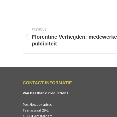
Album
PREVIOUS
navigation
Florentine Verheijden: medewerke
Previous
publiciteit
album:
CONTACT INFORMATIE
Van Baasbank Productions
Post/bezoek adres
Talmastraat 29-2
1073 JT Amsterdam