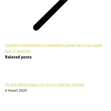
Next
Next
Wim Vandekeybus presenteert Speak low if you speak
post:
love in Haarlem
Related posts
De 25e editie plaats van Schrit_tmacher Festival
4 maart 2020