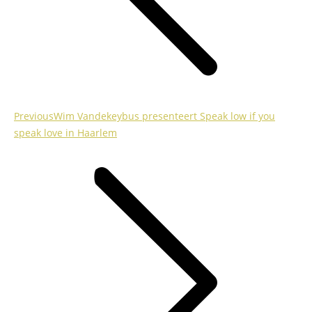
Previous
Previous
Wim Vandekeybus presenteert Speak low if you
post:
speak love in Haarlem