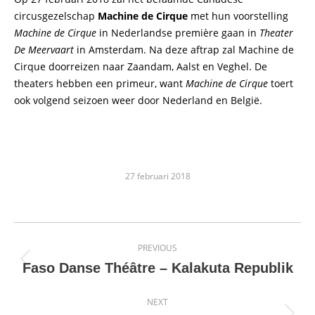
circusgezelschap
Machine de Cirque
met hun voorstelling
Machine de Cirque
in Nederlandse première gaan in
Theater
De Meervaart
in Amsterdam. Na deze aftrap zal Machine de
Cirque doorreizen naar Zaandam, Aalst en Veghel. De
theaters hebben een primeur, want
Machine de Cirque
toert
ook volgend seizoen weer door Nederland en België.
27 februari 2018
Post
PREVIOUS
navigation
Previous
Faso Danse Théâtre – Kalakuta Republik
post:
NEXT