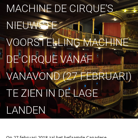
MACHINE DE CIRQUE’S
NIEUWSTE
VOORSTELLING MACHINE
DE CIRQUE VANAF
VANAVOND (27 FEBRUARI)
TE ZIEN IN DE LAGE
LANDEN
Op 27 februari 2018 zal het befaamde Canadese