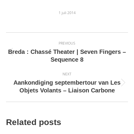
1 juli 2014
Post
PREVIOUS
navigation
Breda : Chassé Theater | Seven Fingers –
Previous
Sequence 8
post:
NEXT
Aankondiging septembertour van Les
Next
Objets Volants – Liaison Carbone
post:
Related posts