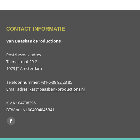
CONTACT INFORMATIE
Van Baasbank Productions
Post/bezoek adres
Talmastraat 29-2
1073 JT Amsterdam
Telefoonnummer:
+31-6-38 82 23 85
Email adres:
kas@baasbankproductions.nl
K.v.K.: 84708395
BTW nr.: NL004004045B41
Vind ons op:
Facebook
page