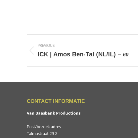
Project
PREVIOUS
navigation
Previous
ICK | Amos Ben-Tal (NL/IL) –
60
project:
CONTACT INFORMATIE
Van Baasbank Productions
Post/bezoek adres
Talmastraat 29-2