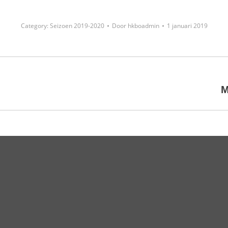
Category:
Seizoen 2019-2020
Door
hkboadmin
1 januari 2019
Next
M
project: