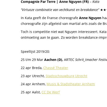
Compagnie Par Terre | Anne Nguyen (FR)
–
Kata
“Virtuoze combinatie van vechtkunst en breakdance”
★★
In Kata geeft de Franse choreografe
Anne Nguyen
haa
choreografie zijn afgeleid van martial arts zoals de
Toch is competitie niet wat Nguyen interesseert. Kat
ontmoeting aan te gaan. Zo worden breakdance-improv
Speellijst 2019/20:
25 t/m 29 Mar
Aachen (D),
ARTEC
Schrit_tmacher Festiv
22 apr Breda,
Chassé Theater
23 apr Utrecht,
Stadsschouwburg Utrecht
24 apr Arnhem,
Musis & Stadstheater Arnhem
25 apr Aalst,
CC De Werf