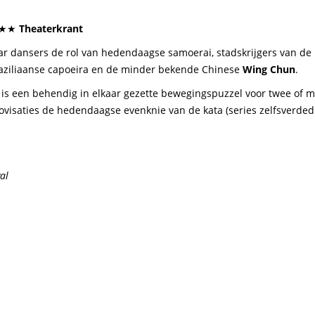
★★
Theaterkrant
r dansers de rol van hedendaagse samoerai, stadskrijgers van d
 Braziliaanse capoeira en de minder bekende Chinese
Wing Chun
.
a is een behendig in elkaar gezette bewegingspuzzel voor twee of 
isaties de hedendaagse evenknie van de kata (series zelfsverdedi
al