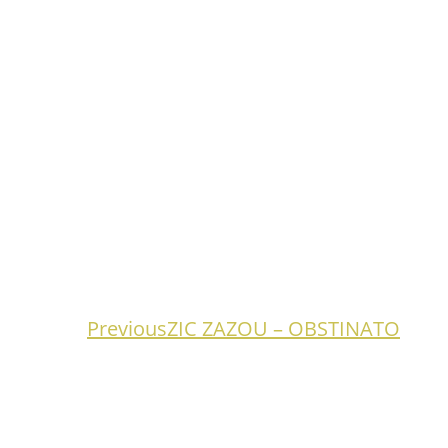
Previous
Previous
ZIC ZAZOU – OBSTINATO
project: