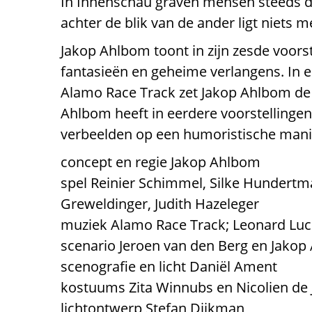
In Innenschau graven mensen steeds diep
achter de blik van de ander ligt niets 
Jakop Ahlbom toont in zijn zesde voor
fantasieën en geheime verlangens. In e
Alamo Race Track zet Jakop Ahlbom de w
Ahlbom heeft in eerdere voorstellingen a
verbeelden op een humoristische manie
concept en regie Jakop Ahlbom
spel Reinier Schimmel, Silke Hundertma
Greweldinger, Judith Hazeleger
muziek Alamo Race Track; Leonard Lucie
scenario Jeroen van den Berg en Jako
scenografie en licht Daniël Ament
kostuums Zita Winnubs en Nicolien de 
lichtontwerp Stefan Dijkman