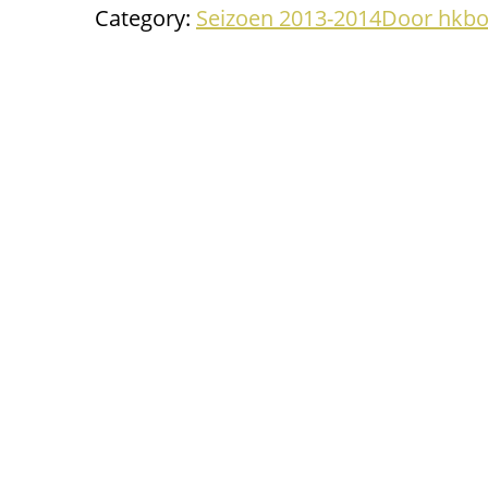
Category:
Seizoen 2013-2014
Door
hkb
Project
navigation