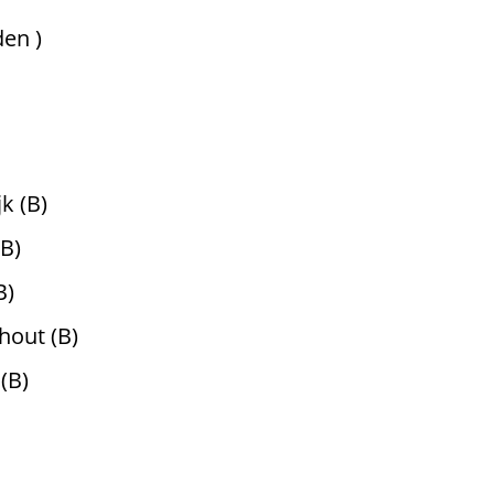
en )
 (B)
B)
B)
ut (B)
(B)