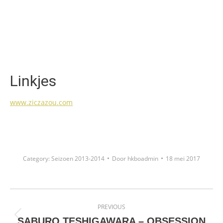
Linkjes
www.ziczazou.com
Category:
Seizoen 2013-2014
Door
hkboadmin
18 mei 2017
Project
PREVIOUS
navigation
Previous
SABURO TESHIGAWARA – OBSESSION