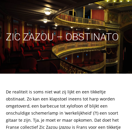
ZIC ZAZOU – OBSTINATO
De realiteit is soms niet wat zij lijkt en een tikkeltje
obstinaat. Zo kan een klapstoel ineens tot harp worden
omgetoverd, een barbecue tot xylofoon of blijkt een
onschuldige schemerlamp in ‘werkelijkheid’ (?!) een soort
gitaar te zijn. Tja, je moet er maar opkomen. Dat doet het
Franse collectief Zic Zazou (
zazou
is Frans voor een tikketje