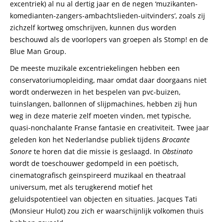
excentriek) al nu al dertig jaar en de negen ‘muzikanten-
komedianten-zangers-ambachtslieden-uitvinders’, zoals zij
zichzelf kortweg omschrijven, kunnen dus worden
beschouwd als de voorlopers van groepen als Stomp! en de
Blue Man Group.
De meeste muzikale excentriekelingen hebben een
conservatoriumopleiding, maar omdat daar doorgaans niet
wordt onderwezen in het bespelen van pvc-buizen,
tuinslangen, ballonnen of slijpmachines, hebben zij hun
weg in deze materie zelf moeten vinden, met typische,
quasi-nonchalante Franse fantasie en creativiteit. Twee jaar
geleden kon het Nederlandse publiek tijdens
Brocante
Sonore
te horen dat die missie is geslaagd. In
Obstinato
wordt de toeschouwer gedompeld in een poëtisch,
cinematografisch geïnspireerd muzikaal en theatraal
universum, met als terugkerend motief het
geluidspotentieel van objecten en situaties. Jacques Tati
(Monsieur Hulot) zou zich er waarschijnlijk volkomen thuis