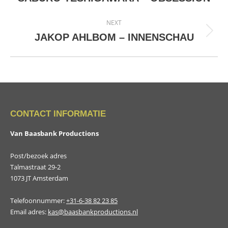
project:
NEXT
Next
JAKOP AHLBOM – INNENSCHAU
project:
CONTACT INFORMATIE
Van Baasbank Productions
Post/bezoek adres
Talmastraat 29-2
1073 JT Amsterdam
Telefoonnummer:
+31-6-38 82 23 85
Email adres:
kas@baasbankproductions.nl