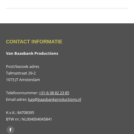
project:
CONTACT INFORMATIE
Van Baasbank Productions
Post/bezoek adres
Talmastraat 29-2
1073 JT Amsterdam
Telefoonnummer:
+31-6-38 82 23 85
Email adres:
kas@baasbankproductions.nl
K.v.K.: 84708395
BTW nr.: NL004004045B41
Vind ons op:
Facebook