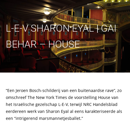
L-E-V SHARON EYAL | GAI
BEHAR – HOUSE
“Een Jeroen Bosch-schilderij van een buitenaardse rave”, zo
omschreef The New York Times de voorstelling House van
het Israëlische gezelschap L-E-V, terwijl NRC Handelsblad
eerdereen werk van Sharon Eyal al eens karakteriseerde als
een “intrigerend marsmannetjesballet.”