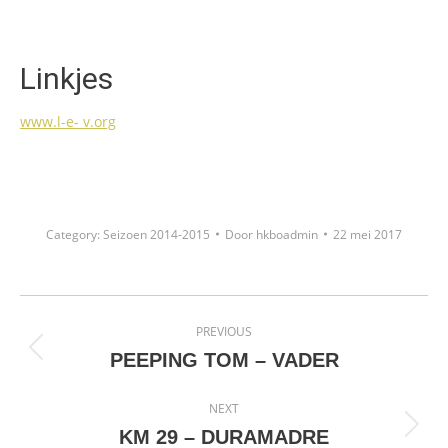
Linkjes
www.l-e- v.org
Category:
Seizoen 2014-2015
Door
hkboadmin
22 mei 2017
Project
PREVIOUS
navigation
Previous
PEEPING TOM – VADER
project:
NEXT
Next
KM 29 – DURAMADRE