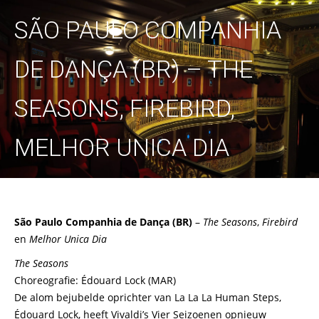
SÃO PAULO COMPANHIA
DE DANÇA (BR) –
THE
SEASONS, FIREBIRD,
MELHOR UNICA DIA
São Paulo Companhia de Dança
(BR)
–
The Seasons
,
Firebird
en
Melhor Unica Dia
The Seasons
Choreografie: Édouard Lock (MAR)
De alom bejubelde oprichter van La La La Human Steps,
Édouard Lock, heeft Vivaldi’s Vier Seizoenen opnieuw