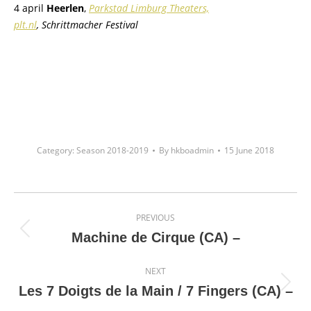
4 april
Heerlen
,
Parkstad Limburg Theaters,
plt.nl
, Schrittmacher Festival
Category:
Season 2018-2019
By
hkboadmin
15 June 2018
Project
PREVIOUS
navigation
Previous
Machine de Cirque (CA) –
project:
NEXT
Next
Les 7 Doigts de la Main / 7 Fingers (CA) –
project: