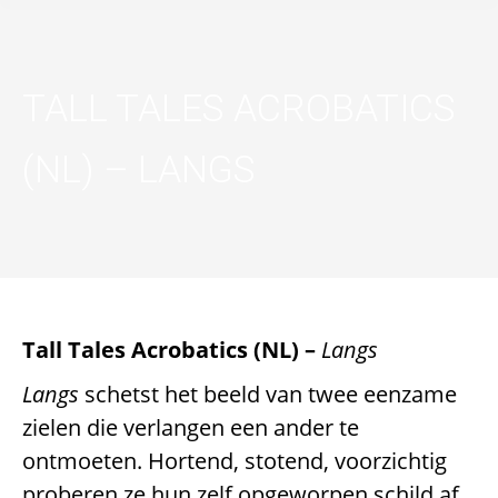
TALL TALES ACROBATICS
(NL) –
LANGS
Tall Tales Acrobatics (NL) –
Langs
Langs
schetst het beeld van twee eenzame
zielen die verlangen een ander te
ontmoeten. Hortend, stotend, voorzichtig
proberen ze hun zelf opgeworpen schild af