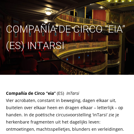
COMPAÑÍA DE CIRCO “EIA”
(ES) INTARSI
Compañía de Circo “eia”
(ES)
InTarsi
Vier acrobaten, constant in beweging, dagen elkaar uit,
buitelen over elkaar heen en dragen elkaar – letterlijk – op
handen. In de poëtische circusvoorstelling ‘inTarsi’ zie je
herkenbare fragmenten uit het dagelijks leven:
ontmoetingen, machtsspelletjes, blunders en verleidingen.