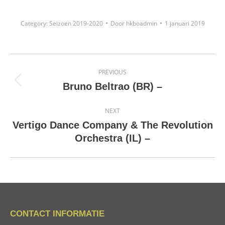
Category:
Seizoen 2019-2020
Door
hkboadmin
1 januari 2019
Project
PREVIOUS
navigation
Previous
Bruno Beltrao (BR) –
project:
NEXT
Vertigo Dance Company & The Revolution
Next
Orchestra (IL) –
project:
CONTACT INFORMATIE