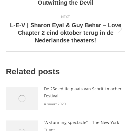
post:
Outwitting the Devil
NEXT
L-E-V | Sharon Eyal & Guy Behar – Love
Next
Chapter 2 eind oktober terug in de
post:
Nederlandse theaters!
Related posts
De 25e editie plaats van Schrit_tmacher
Festival
4 maart 2020
“A stunning spectacle” – The New York
Times