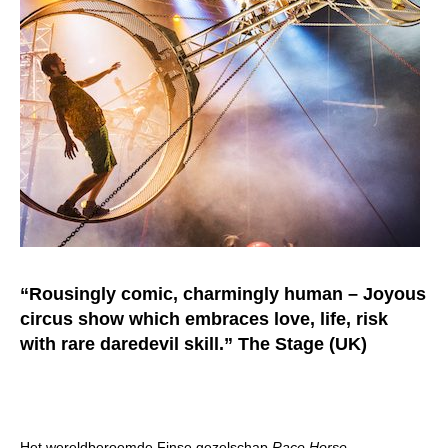
“Rousingly comic, charmingly human – Joyous
circus show which embraces love, life, risk
with rare daredevil skill.” The Stage (UK)
Het wereldberoemde Finse gezelschap
Race Horse