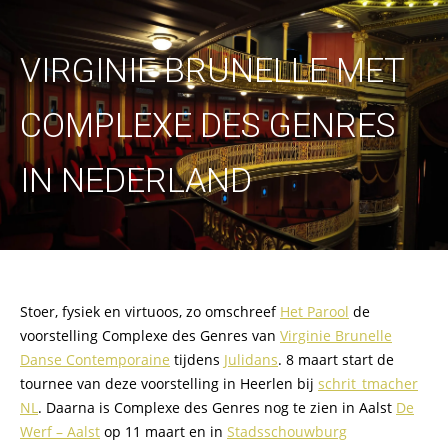
VIRGINIE BRUNELLE MET
COMPLEXE DES GENRES
IN NEDERLAND
Stoer, fysiek en virtuoos, zo omschreef
Het Parool
de
voorstelling Complexe des Genres van
Virginie Brunelle
Danse Contemporaine
tijdens
Julidans
. 8 maart start de
tournee van deze voorstelling in Heerlen bij
schrit_tmacher
NL
. Daarna is Complexe des Genres nog te zien in Aalst
De
Werf – Aalst
op 11 maart en in
Stadsschouwburg