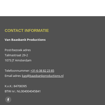
CONTACT INFORMATIE
Van Baasbank Productions
Post/bezoek adres
Talmastraat 29-2
1073 JT Amsterdam
Telefoonnummer:
+31-6-38 82 23 85
Email adres:
kas@baasbankproductions.nl
K.v.K.: 84708395
BTW nr.: NL004004045B41
Vind ons op:
Facebook