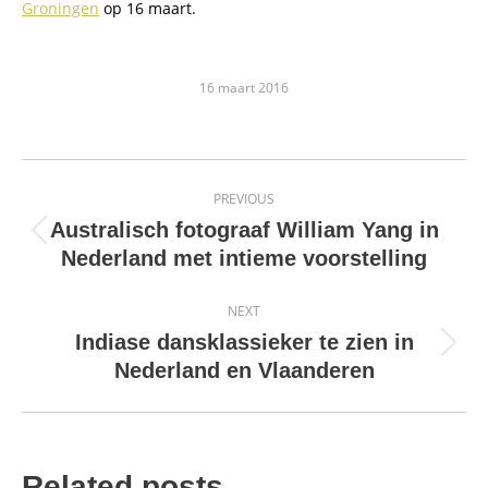
Groningen
op 16 maart.
16 maart 2016
Post
PREVIOUS
navigation
Australisch fotograaf William Yang in
Previous
Nederland met intieme voorstelling
post:
NEXT
Indiase dansklassieker te zien in
Next
Nederland en Vlaanderen
post:
Related posts