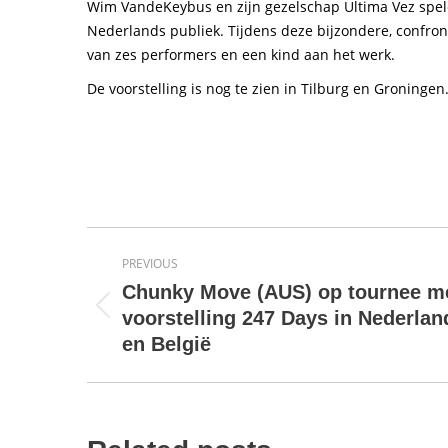
Wim VandeKeybus en zijn gezelschap Ultima Vez spele
Nederlands publiek. Tijdens deze bijzondere, confro
van zes performers en een kind aan het werk.
De voorstelling is nog te zien in Tilburg en Groningen
Post
PREVIOUS
navigation
Chunky Move (AUS) op tournee m
Previous
voorstelling 247 Days in Nederlan
post:
en België