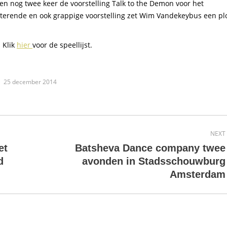
n nog twee keer de voorstelling Talk to the Demon voor het
nterende en ook grappige voorstelling zet Wim Vandekeybus een pl
. Klik
hier
voor de speellijst.
25 december 2014
NEXT
et
Batsheva Dance company twee
Next
d
avonden in Stadsschouwburg
post:
Amsterdam