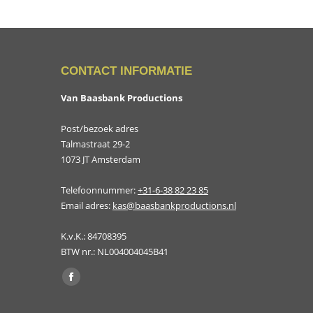
CONTACT INFORMATIE
Van Baasbank Productions
Post/bezoek adres
Talmastraat 29-2
1073 JT Amsterdam
Telefoonnummer:
+31-6-38 82 23 85
Email adres:
kas@baasbankproductions.nl
K.v.K.: 84708395
BTW nr.: NL004004045B41
Vind ons op:
Facebook
page