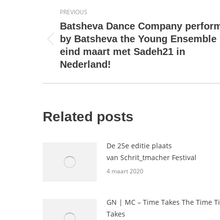
Post
PREVIOUS
navigation
Batsheva Dance Company perfor
by Batsheva the Young Ensemble
Previous
eind maart met Sadeh21 in
post:
Nederland!
Related posts
De 25e editie plaats
van Schrit_tmacher Festival
4 maart 2020
GN | MC – Time Takes The Time T
Takes