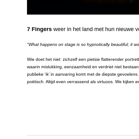
7 Fingers
weer in het land met hun nieuwe v
“What happens on stage is so hypnotically beautiful; it w
Wie doet het niet: zichzelf een pietsie flatterender port
waarin mislukking, eenzaamheid en verdriet niet bestaa
publieke ‘ik’ in aanvaring komt met de diepste gevoelens.
poëtisch. Altijd even verrassend als virtuoos. We kijken er