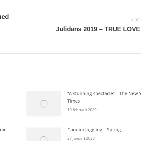
med
NEXT
Next
Julidans 2019 – TRUE LOVE
post:
“A stunning spectacle” – The New 
Times
10 februari 2020
ime
Gandini Juggling – Spring
27 januari 2020