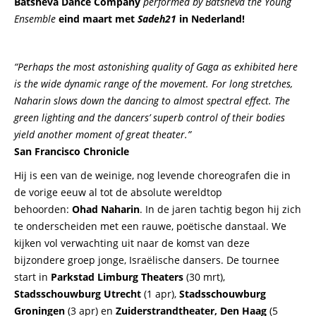
Batsheva Dance Company
performed by Batsheva the Young
Ensemble
eind maart met
Sadeh21
in Nederland!
“Perhaps the most astonishing quality of Gaga as exhibited here
is the wide dynamic range of the movement. For long stretches,
Naharin slows down the dancing to almost spectral effect. The
green lighting and the dancers’ superb control of their bodies
yield another moment of great theater.”
San Francisco Chronicle
Hij is een van de weinige, nog levende choreografen die in
de vorige eeuw al tot de absolute wereldtop
behoorden:
Ohad Naharin
. In de jaren tachtig begon hij zich
te onderscheiden met een rauwe, poëtische danstaal. We
kijken vol verwachting uit naar de komst van deze
bijzondere groep jonge, Israëlische dansers. De tournee
start in
Parkstad Limburg Theaters
(30 mrt),
Stadsschouwburg Utrecht
(1 apr),
Stadsschouwburg
Groningen
(3 apr) en
Zuiderstrandtheater, Den Haag
(5