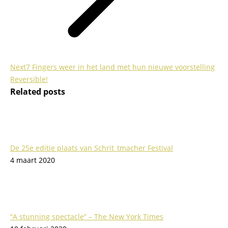
Next
Next
7 Fingers weer in het land met hun nieuwe voorstelling
post:
Reversible!
Related posts
De 25e editie plaats van Schrit_tmacher Festival
4 maart 2020
“A stunning spectacle” – The New York Times