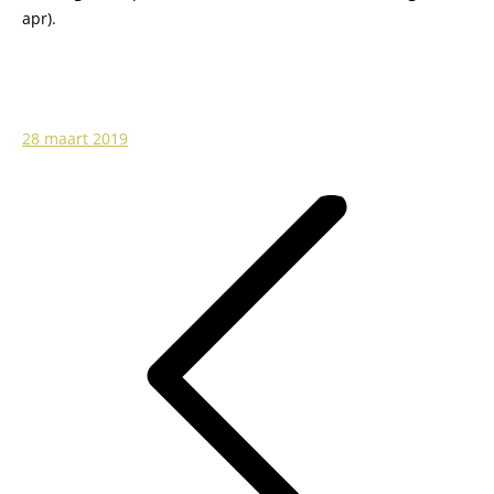
apr).
28 maart 2019
Post
navigation