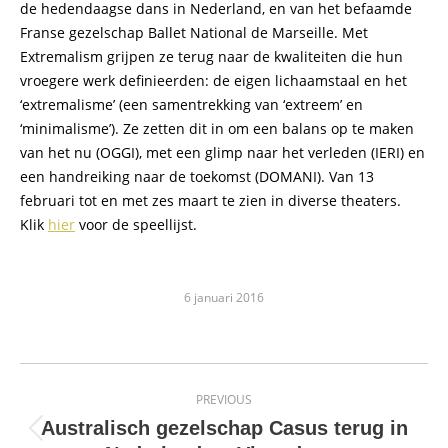
de hedendaagse dans in Nederland, en van het befaamde
Franse gezelschap Ballet National de Marseille. Met
Extremalism grijpen ze terug naar de kwaliteiten die hun
vroegere werk definieerden: de eigen lichaamstaa
l en het
‘extremalisme’ (een samentrekking van ‘extreem’ en
‘minimalisme’). Ze zetten dit in om een balans op te maken
van het nu (OGGI), met een glimp naar het verleden (IERI) en
een handreiking naar de toekomst (DOMANI). Van 13
februari tot en met zes maart te zien in diverse theaters.
Klik
hier
voor de speellijst.
6 januari 2016
Post
PREVIOUS
navigation
Australisch gezelschap Casus terug in
Previous