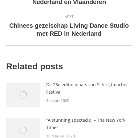
Nederland en Vlaanderen
post:
NEXT
Chinees gezelschap Living Dance Studio
Next
met RED in Nederland
post:
Related posts
De 25e editie plaats van Schrit_tmacher
Festival
4 maart 2020
“A stunning spectacle” – The New York
Times
10 februari 2020