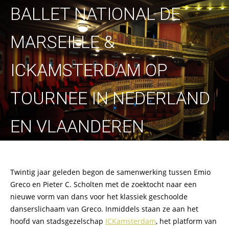
BALLET NATIONAL DE
MARSEILLE &
ICKAMSTERDAM OP
TOURNEE IN NEDERLAND
EN VLAANDEREN
Twintig jaar geleden begon de samenwerking tussen Emio
Greco en Pieter C. Scholten met de zoektocht naar een
nieuwe vorm van dans voor het klassiek geschoolde
danserslichaam van Greco. Inmiddels staan ze aan het
hoofd van stadsgezelschap
ICKamsterdam
, het platform van