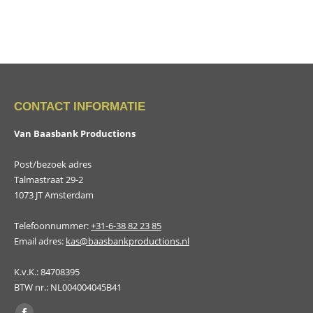
CONTACT INFORMATIE
Van Baasbank Productions
Post/bezoek adres
Talmastraat 29-2
1073 JT Amsterdam
Telefoonnummer:
+31-6-38 82 23 85
Email adres:
kas@baasbankproductions.nl
K.v.K.: 84708395
BTW nr.: NL004004045B41
Vind ons op: