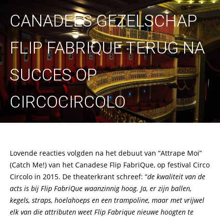
CANADEES GEZELSCHAP
FLIP FABRIQUE TERUG NA
SUCCES OP
CIRCOCIRCOLO
Lovende reacties volgden na het debuut van “Attrape Moi”
(Catch Me!) van het Canadese Flip FabriQue, op festival Circo
Circolo in 2015. De theaterkrant schreef: “
de kwaliteit van de
acts is bij Flip FabriQue waanzinnig hoog. Ja, er zijn ballen,
kegels, straps, hoelahoeps en een trampoline, maar met vrijwel
elk van die attributen weet Flip Fabrique nieuwe hoogten te