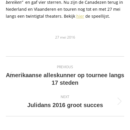
bereiken”
en gaf vier sterren. Nu zijn de Canadezen terug in
Nederland en Vlaanderen en touren nog tot en met 27 mei
langs een twintigtal theaters. Bekijk
hier
de speellijst.
27 mei 2016
Post
PREVIOUS
navigation
Amerikaanse alleskunner op tournee langs
Previous
17 steden
post:
NEXT
Next
Julidans 2016 groot succes
post: