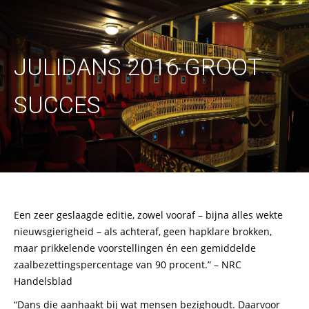
JULIDANS 2016 GROOT
SUCCES
Een zeer geslaagde editie, zowel vooraf – bijna alles wekte
nieuwsgierigheid – als achteraf, geen hapklare brokken,
maar prikkelende voorstellingen én een gemiddelde
zaalbezettingspercentage van 90 procent.” – NRC
Handelsblad
“Dans die aanhaakt bij wat mensen bezighoudt. Daarvoor