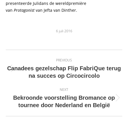
presenteerde Julidans de wereldpremière
van
Protagonist
van Jefta van Dinther.
6 juli 2016
Post
PREVIOUS
navigation
Canadees gezelschap Flip FabriQue terug
Previous
na succes op Circocircolo
post:
NEXT
Bekroonde voorstelling Bromance op
Next
tournee door Nederland en België
post: