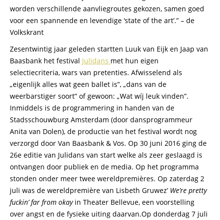
worden verschillende aanvliegroutes gekozen, samen goed
voor een spannende en levendige ‘state of the art’.” – de
Volkskrant
Zesentwintig jaar geleden startten Luuk van Eijk en Jaap van
Baasbank het festival
Julidans
met hun eigen
selectiecriteria, wars van pretenties. Afwisselend als
„eigenlijk alles wat geen ballet is”, „dans van de
weerbarstiger soort” of gewoon: „Wat wíj leuk vinden”.
Inmiddels is de programmering in handen van de
Stadsschouwburg Amsterdam (door dansprogrammeur
Anita van Dolen), de productie van het festival wordt nog
verzorgd door Van Baasbank & Vos. Op 30 juni 2016 ging de
26e editie van Julidans van start welke als zeer geslaagd is
ontvangen door publiek en de media. Op het programma
stonden onder meer twee wereldpremières. Op zaterdag 2
juli was de wereldpremière van Lisbeth Gruwez’
We’re pretty
fuckin’ far from okay
in Theater Bellevue, een voorstelling
over angst en de fysieke uiting daarvan.Op donderdag 7 juli