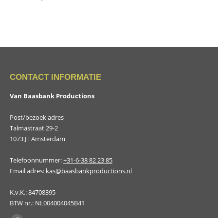
CONTACT INFORMATIE
Van Baasbank Productions
Post/bezoek adres
Talmastraat 29-2
1073 JT Amsterdam
Telefoonnummer:
+31-6-38 82 23 85
Email adres:
kas@baasbankproductions.nl
K.v.K.: 84708395
BTW nr.: NL004004045B41