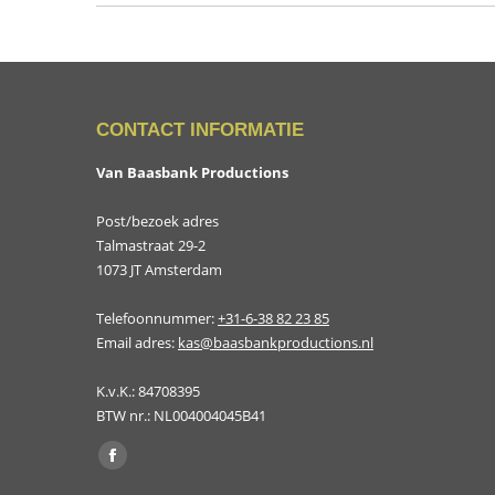
CONTACT INFORMATIE
Van Baasbank Productions
Post/bezoek adres
Talmastraat 29-2
1073 JT Amsterdam
Telefoonnummer:
+31-6-38 82 23 85
Email adres:
kas@baasbankproductions.nl
K.v.K.: 84708395
BTW nr.: NL004004045B41
Vind ons op:
Facebook