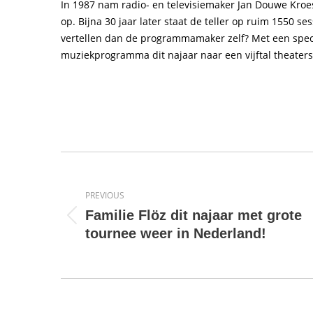
In 1987 nam radio- en televisiemaker Jan Douwe Kroe
op. Bijna 30 jaar later staat de teller op ruim 1550 s
vertellen dan de programmamaker zelf? Met een speci
muziekprogramma dit najaar naar een vijftal theaters
Post
navigation
PREVIOUS
Familie Flöz dit najaar met grote
Previous
tournee weer in Nederland!
post: