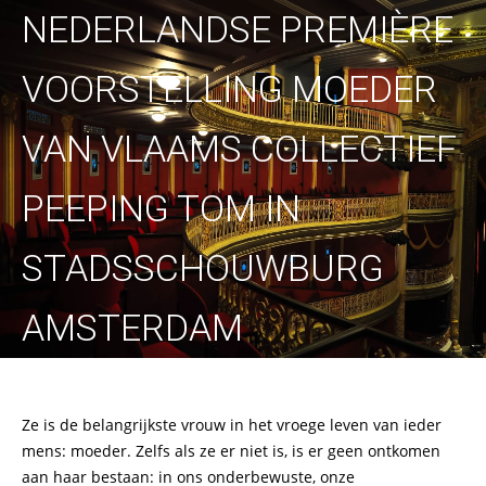
NEDERLANDSE PREMIÈRE
VOORSTELLING MOEDER
VAN VLAAMS COLLECTIEF
PEEPING TOM IN
STADSSCHOUWBURG
AMSTERDAM
Ze is de belangrijkste vrouw in het vroege leven van ieder
mens: moeder. Zelfs als ze er niet is, is er geen ontkomen
aan haar bestaan: in ons onderbewuste, onze