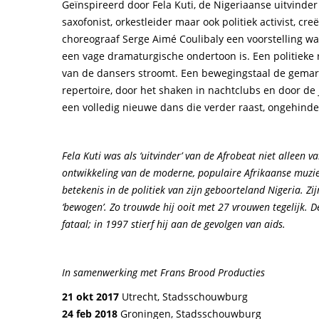
Geïnspireerd door Fela Kuti, de Nigeriaanse uitvinder
saxofonist, orkestleider maar ook politiek activist, cr
choreograaf Serge Aimé Coulibaly een voorstelling waa
een vage dramaturgische ondertoon is. Een politieke 
van de dansers stroomt. Een bewegingstaal de gemark
repertoire, door het shaken in nachtclubs en door de j
een volledig nieuwe dans die verder raast, ongehind
Fela Kuti was als ‘uitvinder’ van de Afrobeat niet alleen 
ontwikkeling van de moderne, populaire Afrikaanse muzie
betekenis in de politiek van zijn geboorteland Nigeria. Zi
‘bewogen’. Zo trouwde hij ooit met 27 vrouwen tegelijk. 
fataal; in 1997 stierf hij aan de gevolgen van aids.
In samenwerking met Frans Brood Producties
21 okt 2017
Utrecht, Stadsschouwburg
24 feb 2018
Groningen, Stadsschouwburg