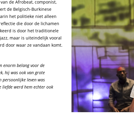
 van de Afrobeat, componist,
eëert de Belgisch-Burkinese
rin het politieke niet alleen
reflectie die door de lichamen
eerd is door het traditionele
azz, maar is uiteindelijk vooral
erd door waar ze vandaan komt.
van enorm belang voor de
k, hij was ook van grote
jn persoonlijke leven was
De liefde werd hem echter ook