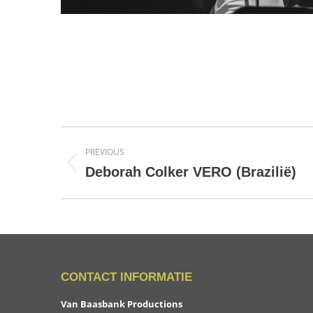
Project
PREVIOUS
navigation
Previous
Deborah Colker VERO (Brazilië)
project:
CONTACT INFORMATIE
Van Baasbank Productions