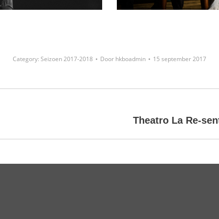
Category:
Seizoen 2017-2018
Door
hkboadmin
15 september 2017
Next
Theatro La Re-sent
project: