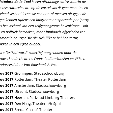
ictadura de lo Cool
is een uitbundige satire waarin de
eense culturele elite op de korrel wordt genomen. In een
elend verhaal leren we een aantal mensen uit gegoede
gen kennen tijdens een langzaam ontsporende poolparty.
is het verhaal van een zelfgenoegzame bovenklasse. Ooit
s en politiek betrokken, maar inmiddels afgegleden tot
amorele bourgeoisie die zich lijkt te hebben terug
okken in een eigen bubbel.
ore Festival wordt collectief aangeboden door de
nwerkende theaters, Fonds Podiumkunsten en VSB en
oduceerd door Van Baasbank & Vos.
nov 2017
Groningen, Stadsschouwburg
nov 2017
Rotterdam, Theater Rotterdam
nov 2017
Amsterdam, Stadsschouwburg
nov 2017
Utrecht, Stadsschouwburg
nov 2017
Heerlen, Parkstad Limburg Theaters
nov 2017
Den Haag, Theater a/h Spui
nov 2017
Breda, Chassé Theater