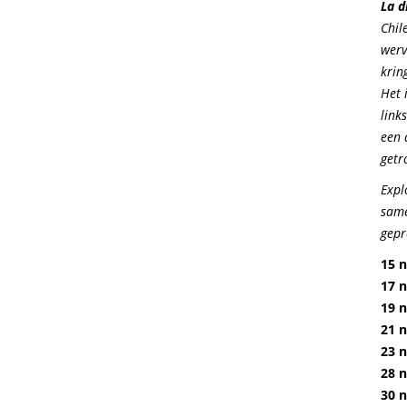
La d
Chil
werv
krin
Het 
link
een 
getr
Expl
same
gepr
15 
17 
19 
21 
23 
28 
30 