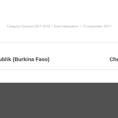
Category:
Seizoen 2017-2018
Door
hkboadmin
15 september 2017
Next
blik (Burkina Faso)
Cho
project: