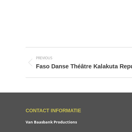
Project
PREVIOUS
navigation
Previous
Faso Danse Théâtre Kalakuta Repu
project:
CONTACT INFORMATIE
Van Baasbank Productions