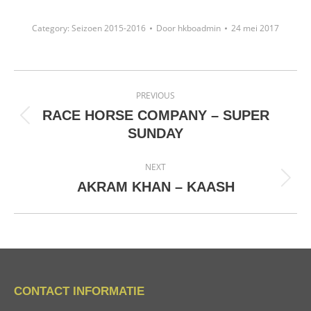
Category:
Seizoen 2015-2016
Door
hkboadmin
24 mei 2017
Project
PREVIOUS
navigation
RACE HORSE COMPANY – SUPER
Previous
SUNDAY
project:
NEXT
Next
AKRAM KHAN – KAASH
project:
CONTACT INFORMATIE