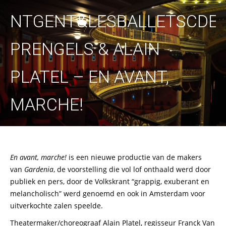
NTGENT&LESBALLETSCDEL
PRENGELS & ALAIN
PLATEL – EN AVANT,
MARCHE!
En avant, marche!
is een nieuwe productie van de makers
van
Gardenia
, de voorstelling die vol lof onthaald werd door
publiek en pers, door de Volkskrant “grappig, exuberant en
melancholisch” werd genoemd en ook in Amsterdam voor
uitverkochte zalen speelde.
Theatermaker/choreograaf Alain Platel, regisseur Franck Van