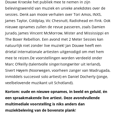
Douwe Kroeske het publiek mee te nemen in zijn
belevingswereld van muziek en unieke anekdotes over de
sessies. Denk aan mooie verhalen over Tori Amos, INXS,
James Taylor, Coldplay, Vic Chesnutt, Radiohead en Fink. Ook
nieuwe opnames zullen de revue passeren, zoals Damien
Jurado, James Vincent McMorrow, Mister and Mississippi en
The Boxer Rebellion. Een avond met 2 Meter Sessies kan
natuurlijk niet zonder live muziek! Jan Douwe heeft een
drietal internationale artiesten uitgenodigd om met hem
mee te reizen.De voorstellingen worden verdeeld onder
Marc O’Reilly (talentvolle singer/songwriter uit Ierland),
Sivert Høyem (Noorwegen, voorheen zanger van Madrugada,
inmiddels succesvol solo artiest) en Daniel Docherty (jonge,
veelbelovende muzikant uit Schotland).
Kortom: oude en nieuwe opnames, in beeld en geluid, én
een spraakmakende live artiest. Deze avondvullende
multimediale voorstelling is niks anders dan
muziekbeleving van de bovenste plank
!