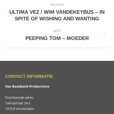
Project
PREVIOUS
navigation
ULTIMA VEZ / WIM VANDEKEYBUS – IN
Previous
SPITE OF WISHING AND WANTING
project:
NEXT
Next
PEEPING TOM – MOEDER
project:
CONTACT INFORMATIE
Van Baasbank Productions
Post/bezoek adres
Talmastraat 29-2
1073 JT Amsterdam